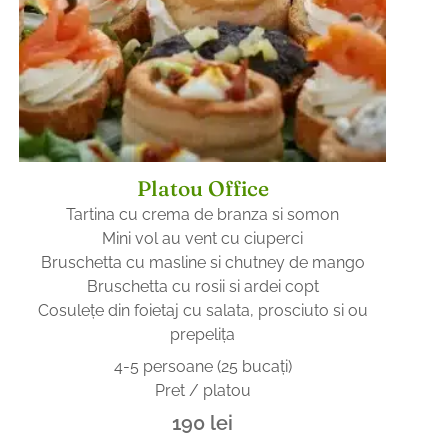
Platou Office
Tartina cu crema de branza si somon
Mini vol au vent cu ciuperci
Bruschetta cu masline si chutney de mango
Bruschetta cu rosii si ardei copt
Cosuleţe din foietaj cu salata, prosciuto si ou
prepeliţa
4-5 persoane (25 bucaţi)
Pret / platou
190
lei