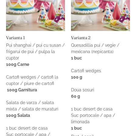
Varianta 1
Varianta 2
Pui shanghai / pui cu susan /
Quesadillia pui / vegie /
frigarui de pui / pulpa la
mexicana (nepicanta)
cuptor
1 buc
100g Carne
Cartofi wedges
Cartofi wedges / cartofi la
100 g
cuptor / piure de cartofi
100g Garnitura
Doua sosuri
60 g
Salata de varza / salata
mixta / salata de muraturi
1 buc desert de casa
100g Salata
Suc portocale / apa /
limonada
1 buc desert de casa
1 buc
Suc portocale / apa /