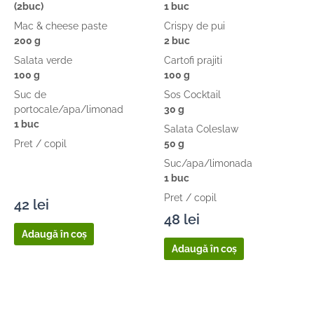
(2buc)
1 buc
Mac & cheese paste
Crispy de pui
200 g
2 buc
Salata verde
Cartofi prajiti
100 g
100 g
Suc de
Sos Cocktail
portocale/apa/limonad
30 g
1 buc
Salata Coleslaw
Pret / copil
50 g
Suc/apa/limonada
1 buc
Pret / copil
42
lei
48
lei
Adaugă în coș
Adaugă în coș