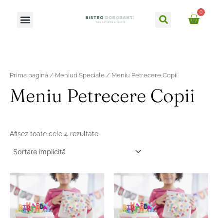
Skip
Caută
0
Meniu
to
Ca
content
Prima pagină
/
Meniuri Speciale
/ Meniu Petrecere Copii
Meniu Petrecere Copii
Afișez toate cele 4 rezultate