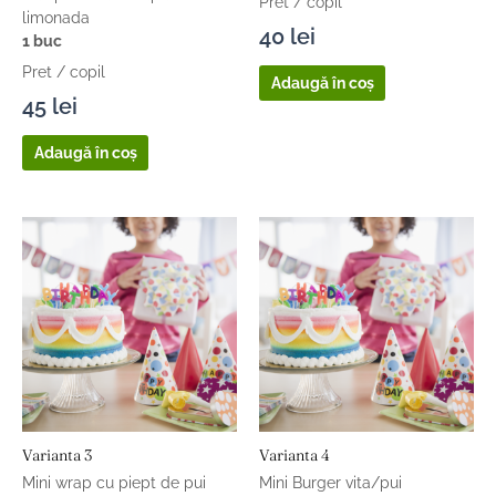
Pret / copil
limonada
40
lei
1 buc
Pret / copil
Adaugă în coș
45
lei
Adaugă în coș
Varianta 3
Varianta 4
Mini wrap cu piept de pui
Mini Burger vita/pui