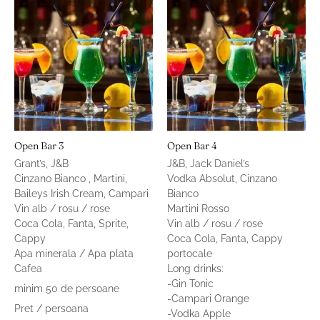
Open Bar 3
Open Bar 4
Grant’s, J&B
J&B, Jack Daniel’s
Cinzano Bianco , Martini,
Vodka Absolut, Cinzano
Baileys Irish Cream, Campari
Bianco
Vin alb / rosu / rose
Martini Rosso
Coca Cola, Fanta, Sprite,
Vin alb / rosu / rose
Cappy
Coca Cola, Fanta, Cappy
Apa minerala / Apa plata
portocale
Cafea
Long drinks:
-Gin Tonic
minim 50 de persoane
-Campari Orange
Pret / persoana
-Vodka Apple