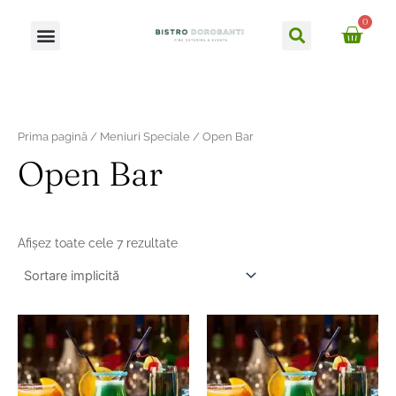
Skip
Caută
0
Meniu
to
Ca
content
Prima pagină
/
Meniuri Speciale
/ Open Bar
Open Bar
Afișez toate cele 7 rezultate