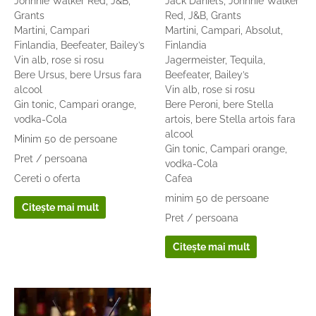
Johnnie Walker Red, J&B,
Jack Daniel’s, Johnnie Walker
Grants
Red, J&B, Grants
Martini, Campari
Martini, Campari, Absolut,
Finlandia, Beefeater, Bailey’s
Finlandia
Vin alb, rose si rosu
Jagermeister, Tequila,
Bere Ursus, bere Ursus fara
Beefeater, Bailey’s
alcool
Vin alb, rose si rosu
Gin tonic, Campari orange,
Bere Peroni, bere Stella
vodka-Cola
artois, bere Stella artois fara
alcool
Minim 50 de persoane
Gin tonic, Campari orange,
Pret / persoana
vodka-Cola
Cereti o oferta
Cafea
minim 50 de persoane
Citește mai mult
Pret / persoana
Citește mai mult