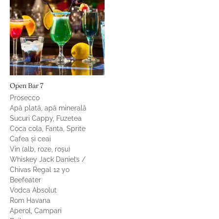
Open Bar 7
Prosecco
Apă plată, apă minerală
Sucuri Cappy, Fuzetea
Coca cola, Fanta, Sprite
Cafea și ceai
Vin (alb, roze, roșu)
Whiskey Jack Daniel’s /
Chivas Regal 12 yo
Beefeater
Vodca Absolut
Rom Havana
Aperol, Campari