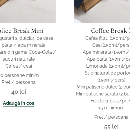
ffee Break Mini
Coffee Break 
gustari si dulciuri de casa
Cafea filtru (150ml/p
 plata / apa minerala
Ceai (150ml/pers
are din gama Coca-Cola /
Apa minerala (150ml/
sucuri naturale
Apa plata (150ml/pe
Cafea / ceai
Limonada (150ml/pe
Suc natural de porto
10 persoane minim
(150ml/pers)
Pret / persoana
Mini patiserie dulce (2 bu
40
lei
Mini patiserie sarata (2 b
Fructe (1 buc./per
Adaugă în coș
15 minimum
Pret / persoana
55
lei