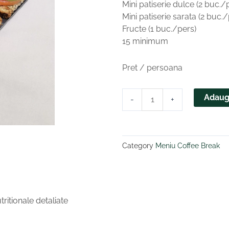
Mini patiserie dulce (2 buc./
Mini patiserie sarata (2 buc.
Fructe (1 buc./pers)
15 minimum
Pret / persoana
Cantitate
Adaug
-
+
Coffee
break
2
Category
Meniu Coffee Break
ritionale detaliate