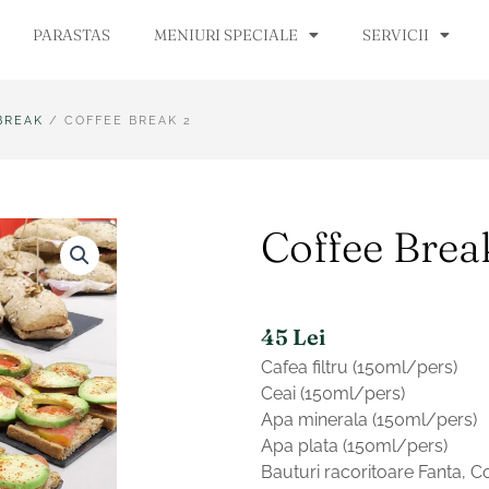
PARASTAS
MENIURI SPECIALE
SERVICII
BREAK
/ COFFEE BREAK 2
Coffee Brea
45
Lei
Cafea filtru (150ml/pers)
Ceai (150ml/pers)
Apa minerala (150ml/pers)
Apa plata (150ml/pers)
Bauturi racoritoare Fanta, C