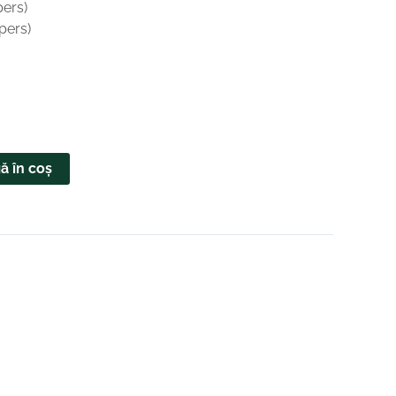
pers)
/pers)
ă în coș