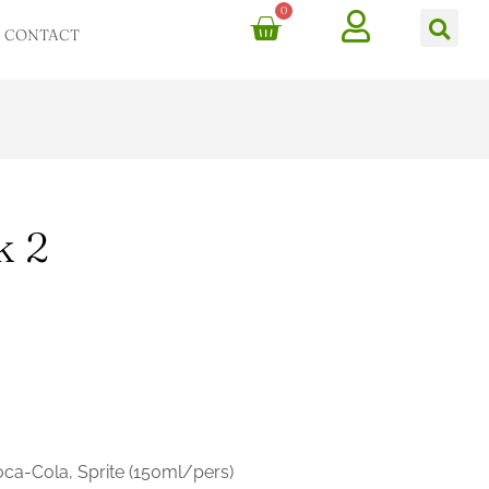
0
Cart
Ca
CONTACT
k 2
oca-Cola, Sprite (150ml/pers)