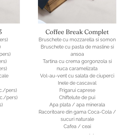
3
Coffee Break Complet
ers)
Bruschete cu mozzarella si somon
)
Bruschete cu pasta de masline si
pers)
ansoa
rs)
Tartina cu crema gorgonzola si
rs)
nuca caramelizata
cale
Vol-au-vent cu salata de ciuperci
Inele de cascaval
c./pers)
Frigarui caprese
uc./pers)
Chiftelute de pui
s)
Apa plata / apa minerala
Racoritoare din gama Coca-Cola /
sucuri naturale
Cafea / ceai