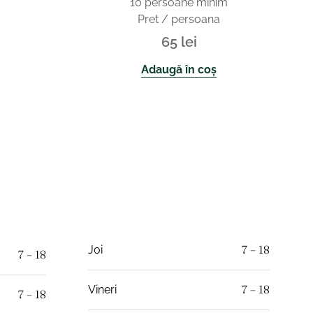
10 persoane minim
Pret / persoana
65
lei
Adaugă în coș
7 – 18
Joi
7 – 18
7 – 18
Vineri
7 – 18