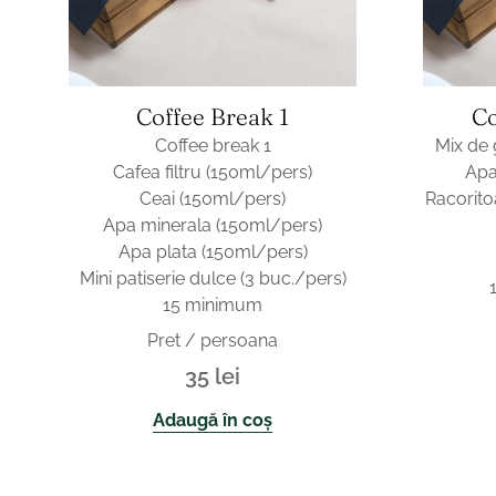
Coffee Break 1
Co
Coffee break 1
Mix de 
Cafea filtru (150ml/pers)
Apa
Ceai (150ml/pers)
Racorito
Apa minerala (150ml/pers)
Apa plata (150ml/pers)
Mini patiserie dulce (3 buc./pers)
15 minimum
Pret / persoana
35
lei
Adaugă în coș