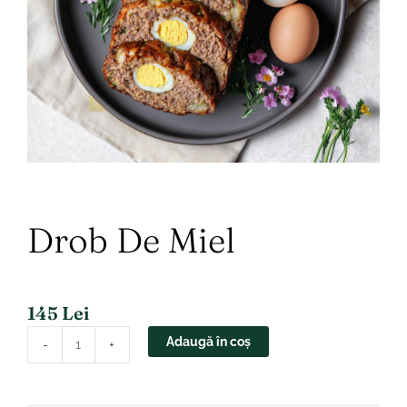
Drob De Miel
145
Lei
Cantitate
Adaugă în coș
-
+
Drob
de
miel