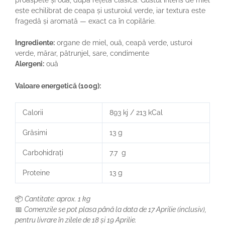
este echilibrat de ceapa și usturoiul verde, iar textura este
fragedă și aromată — exact ca în copilărie.
Ingrediente:
organe de miel, ouă, ceapă verde, usturoi
verde, mărar, pătrunjel, sare, condimente
Alergeni:
ouă
Valoare energetică (100g):
Calorii
893 kj / 213 kCal
Grăsimi
13 g
Carbohidrați
7.7 g
Proteine
13 g
📦
Cantitate: aprox. 1 kg
📅
Comenzile se pot plasa până la data de 17 Aprilie (inclusiv),
pentru livrare în zilele de 18 și 19 Aprilie.