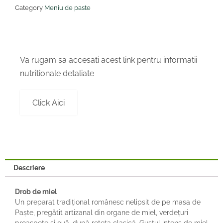
Category
Meniu de paste
Va rugam sa accesati acest link pentru informatii
nutritionale detaliate
Click Aici
Descriere
Drob de miel
Un preparat tradițional românesc nelipsit de pe masa de
Paște, pregătit artizanal din organe de miel, verdețuri
proaspete și ouă, după rețeta clasică. Gustul intens de miel