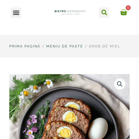
Skip
Caută
0
Meniu
to
Ca
content
PRIMA PAGINĂ
/
MENIU DE PASTE
/ DROB DE MIEL