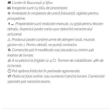
🚚
Livrăm în București și Ilfov.
📸
Imaginile sunt cu titlu de prezentare.
♻️
Ambalate în recipiente de unică folosință, sigilate pentru
prospețime.
👩‍🍳
Preparatele sunt realizate manual, cu grijă pentru fiecare
detaliu. Aspectul poate varia ușor datorită caracterului
artizanal.
⚠️
Produsul poate conține urme de alergeni (ouă, muștar,
gluten etc.). Pentru detalii, ne puteți contacta.
🔁
Comenzile pot fi modificate sau anulate cu minim 24h
înainte de livrare.
🧊
A se păstra la frigider (2-4°C). Termen de valabilitate: 48h de
la livrare.
⏱️
Pot apărea întârzieri în perioade aglomerate.
💳
Plata se face online, sau numerar/card la livrare. Comenzile
speciale pot necesita avans.