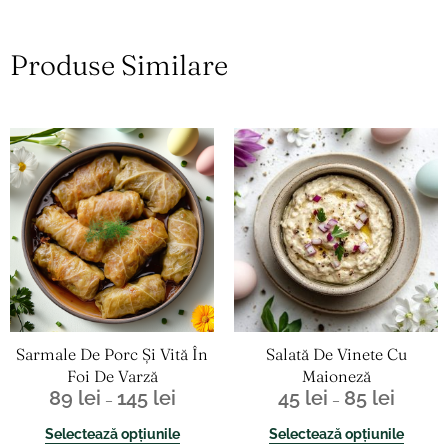
Produse Similare
Interval
Acest
Interval
Acest
de
produs
de
produ
prețuri:
are
prețuri:
are
89 lei
mai
45 lei
mai
până
multe
până
multe
la
variații.
la
variații.
145 lei
Opțiunile
85 lei
Opțiun
pot
pot
fi
fi
alese
alese
în
în
Sarmale De Porc Și Vită În
Salată De Vinete Cu
pagina
pagina
Foi De Varză
Maioneză
produsului.
produs
89
lei
145
lei
45
lei
85
lei
–
–
Selectează opțiunile
Selectează opțiunile