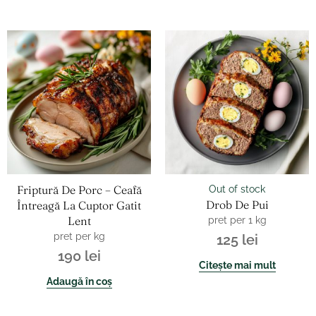
Friptură De Porc – Ceafă
Out of stock
Drob De Pui
Întreagă La Cuptor Gatit
Lent
pret per 1 kg
pret per kg
125
lei
190
lei
Citește mai mult
Adaugă în coș