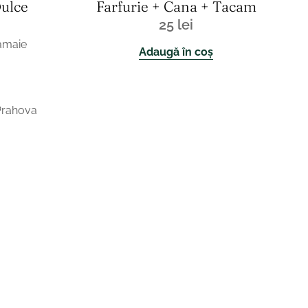
Dulce
Farfurie + Cana + Tacam
25
lei
amaie
Adaugă în coș
Prahova