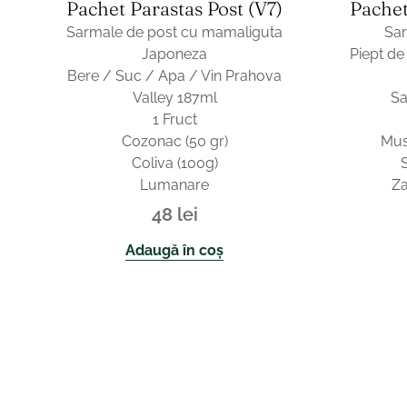
Pachet Parastas Post (v7)
Pachet
Sarmale de post cu mamaliguta
Sa
Japoneza
Piept de
Bere / Suc / Apa / Vin Prahova
Valley 187ml
Sa
1 Fruct
Cozonac (50 gr)
Musc
Coliva (100g)
Lumanare
Za
48
lei
Adaugă în coș