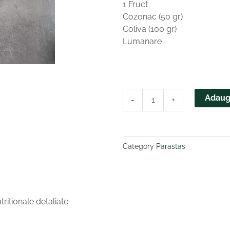
1 Fruct
Cozonac (50 gr)
Coliva (100 gr)
Lumanare
Cantitate
Adaug
-
+
Pachet
Parastas
Dulce
Peste
Category
Parastas
(v3)
ritionale detaliate