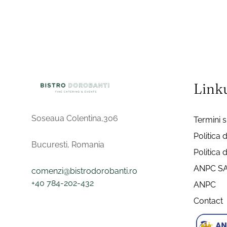
Linku
Soseaua Colentina,306
Termini si
Politica 
Bucuresti, Romania
Politica 
ANPC S
comenzi@bistrodorobanti.ro
+40 784-202-432
ANPC
Contact