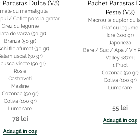
 Parastas Dulce (v5)
Pachet Parastas 
Peste (v2)
rmale cu mamaliguta
 pui / Cotlet porc la gratar
Macrou la cuptor cu l
Orez cu legume
Pilaf cu legume
lata de varza (50 gr)
Icre (100 gr)
Branza (50 gr)
Japoneza
hi file afumat (30 gr)
Bere / Suc / Apa / Vin 
Salam uscat (30 gr)
Valley 187ml
cusca vinete (50 gr)
1 Fruct
Rosie
Cozonac (50 gr)
Castraveti
Coliva (100 gr)
Masline
Lumanare
Cozonac (50 gr)
Coliva (100 gr)
55
lei
Lumanare
78
lei
Adaugă în coș
Adaugă în coș