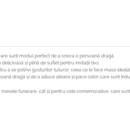
are sunt modul perfect de a onora o persoană dragă.
elicioasă și plină de suflet pentru invitații dvs.
 a se potrivi gusturilor tuturor, ceea ce le face masa ideală
ană dragă și de a aduce alinare și pace celor care sunt îndur
mesele funerare, cât și pentru cele comemorative, care sunt u