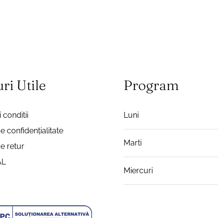
ri Utile
Program
 conditii
Luni
de confidențialitate
Marti
de retur
AL
Miercuri