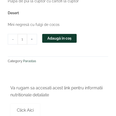
Pulpă de pui la cuptor cu cartofi la cuptor
Desert
Mini negresă cu fulgi de cocos
Cantitate
Adaugă în coș
-
+
Pachetele
noastre
(v10)
Category
Parastas
Va rugam sa accesati acest link pentru informatii
nutritionale detaliate
Click Aici