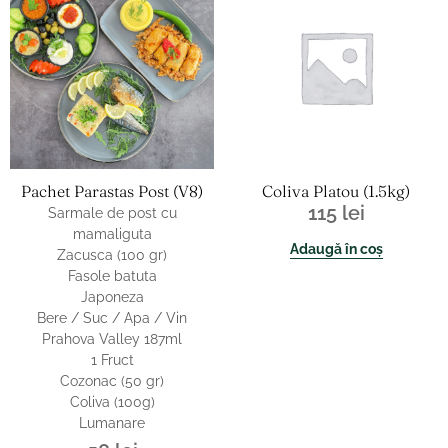
Pachet Parastas Post (v8)
Coliva Platou (1.5kg)
115
lei
Sarmale de post cu
mamaliguta
Adaugă în coș
Zacusca (100 gr)
Fasole batuta
Japoneza
Bere / Suc / Apa / Vin
Prahova Valley 187ml
1 Fruct
Cozonac (50 gr)
Coliva (100g)
Lumanare