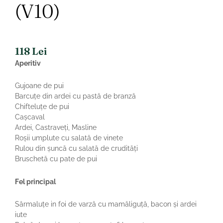
(v10)
118
Lei
Aperitiv
Gujoane de pui
Barcuţe din ardei cu pastă de branză
Chifteluţe de pui
Caşcaval
Ardei, Castraveți, Masline
Roşii umplute cu salată de vinete
Rulou din şuncă cu salată de crudităţi
Bruschetă cu pate de pui
Fel principal
Sărmaluţe in foi de varză cu mamăliguţă, bacon şi ardei
iute