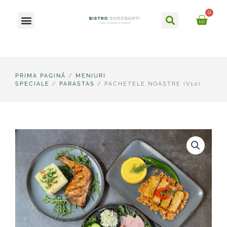
Skip
Caută
0
Meniu
to
Ca
content
PRIMA PAGINĂ
/
MENIURI
SPECIALE
/
PARASTAS
/ PACHETELE NOASTRE (V10)