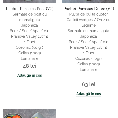
Pachet Parastas Post (v7)
Pachet Parastas Dulce (v4)
Sarmale de post cu
Pulpa de pui la cuptor
mamaliguta
Cartofi wedges / Orez cu
Japoneza
Legume
Bere / Suc / Apa / Vin
Sarmale cu mamaliguta
Prahova Valley 187ml
Japoneza
1 Fruct
Bere / Suc / Apa / Vin
Cozonac (50 gr)
Prahova Valley 187ml
Coliva (100g)
1 Fruct
Lumanare
Cozonac (50gr)
Coliva (100g)
48
lei
Lumanare
Adaugă în coș
63
lei
Adaugă în coș