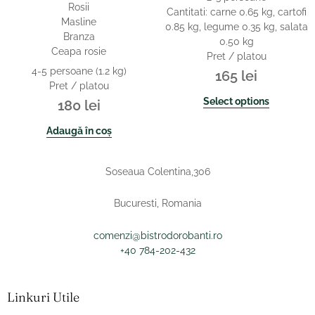
Rosii
Cantitati: carne 0.65 kg, cartofi
Masline
0.85 kg, legume 0.35 kg, salata
Branza
0.50 kg
Ceapa rosie
Pret / platou
4-5 persoane (1.2 kg)
165
lei
Pret / platou
Select options
180
lei
Adaugă în coș
Soseaua Colentina,306
Bucuresti, Romania
comenzi@bistrodorobanti.ro
+40 784-202-432
Linkuri Utile