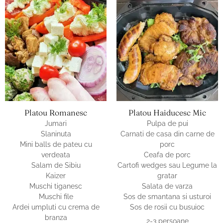
Platou Romanesc
Platou Haiducesc Mic
Jumari
Pulpa de pui
Slaninuta
Carnati de casa din carne de
Mini balls de pateu cu
porc
verdeata
Ceafa de porc
Salam de Sibiu
Cartofi wedges sau Legume la
Kaizer
gratar
Muschi tiganesc
Salata de varza
Muschi file
Sos de smantana si usturoi
Ardei umpluti cu crema de
Sos de rosii cu busuioc
branza
2-3 persoane