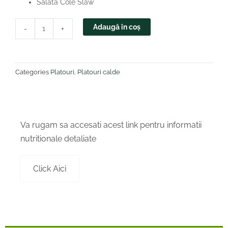
Salată Cole Slaw
Cantitate
Adaugă în coș
-
+
Platou
Aripioare
cu
sos
Categories
Platouri
,
Platouri calde
BBQ
Va rugam sa accesati acest link pentru informatii
nutritionale detaliate
Click Aici