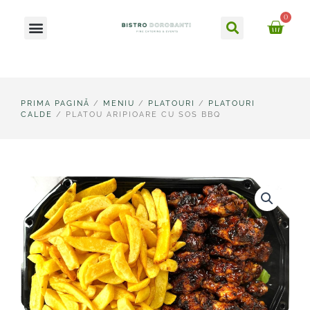
Skip
Caută
0
Meniu
to
Ca
content
PRIMA PAGINĂ
/
MENIU
/
PLATOURI
/
PLATOURI
CALDE
/ PLATOU ARIPIOARE CU SOS BBQ