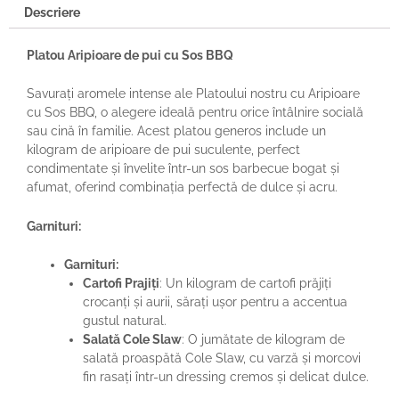
Descriere
Platou Aripioare de pui cu Sos BBQ
Savurați aromele intense ale Platoului nostru cu Aripioare
cu Sos BBQ, o alegere ideală pentru orice întâlnire socială
sau cină în familie. Acest platou generos include un
kilogram de aripioare de pui suculente, perfect
condimentate și învelite într-un sos barbecue bogat și
afumat, oferind combinația perfectă de dulce și acru.
Garnituri:
Garnituri:
Cartofi Prajiți
: Un kilogram de cartofi prăjiți
crocanți și aurii, sărați ușor pentru a accentua
gustul natural.
Salată Cole Slaw
: O jumătate de kilogram de
salată proaspătă Cole Slaw, cu varză și morcovi
fin rasați într-un dressing cremos și delicat dulce.