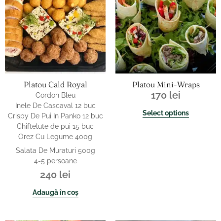
Platou Cald Royal
Platou Mini-Wraps
170
lei
Cordon Bleu
Inele De Cascaval 12 buc
Select options
Crispy De Pui In Panko 12 buc
Chiftelute de pui 15 buc
Orez Cu Legume 400g
Salata De Muraturi 500g
4-5 persoane
240
lei
Adaugă în coș