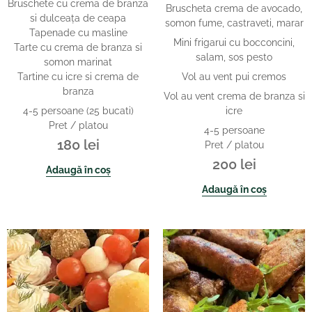
Bruschete cu crema de branza
Bruscheta crema de avocado,
si dulceaţa de ceapa
somon fume, castraveti, marar
Tapenade cu masline
Mini frigarui cu bocconcini,
Tarte cu crema de branza si
salam, sos pesto
somon marinat
Tartine cu icre si crema de
Vol au vent pui cremos
branza
Vol au vent crema de branza si
4-5 persoane (25 bucati)
icre
Pret / platou
4-5 persoane
180
lei
Pret / platou
200
lei
Adaugă în coș
Adaugă în coș