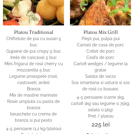
Platou Traditional
Platou Mix Grill
Chiftelute de pui cu susan 5
Piept pui, pulpa pui
buc
Carnati de casa de porc
Gujoane de pui crispy 5 buc
Cotlet de porc
Inele de cascaval 5 buc
Ceafa de porc
Mini-frigarui de rosii cherry cu
Cartofi wedges / legume la
mozzarella 5 buc
gratar
Legume proaspete (rosii,
Salata de varza
castraveti, ardei)
Sos smantana si usturoi si sos
Branza
de rosii cu busuioc
Mix de masline marinate
4-5 persoane (carne 1kg,
Rosie umpluta cu pasta de
cartofi 1kg sau legume 0.75kg,
branza
salata 0.5kg)
beuschete cu crema de
Pret / platou
branza si pui pesto
225
lei
4-5 persoane (1,2 kg/platou)