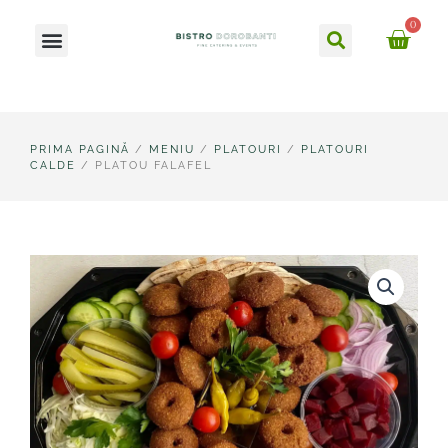
Skip
Caută
0
Meniu
to
Ca
content
PRIMA PAGINĂ
/
MENIU
/
PLATOURI
/
PLATOURI
CALDE
/ PLATOU FALAFEL