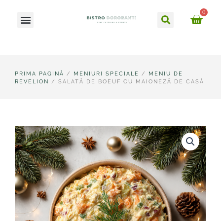
Skip
Caută
0
Meniu
to
Ca
content
PRIMA PAGINĂ
/
MENIURI SPECIALE
/
MENIU DE
REVELION
/ SALATĂ DE BOEUF CU MAIONEZĂ DE CASĂ