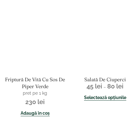
Interval
Acest
de
produ
prețuri:
are
45 lei
mai
până
multe
la
variații.
80 lei
Opțiun
pot
fi
alese
în
Friptură De Vită Cu Sos De
Salată De Ciuperci
pagina
45
lei
80
lei
Piper Verde
–
produs
pret pe 1 kg
Selectează opțiunile
230
lei
Adaugă în coș