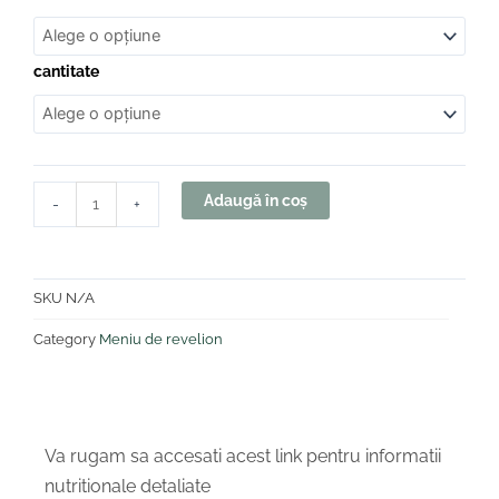
55 Lei
Salată
Până
de
La
boeuf
135 Lei
cantitate
cu
maioneză
de
casă
Adaugă în coș
-
+
SKU
N/A
Category
Meniu de revelion
Va rugam sa accesati acest link pentru informatii
nutritionale detaliate