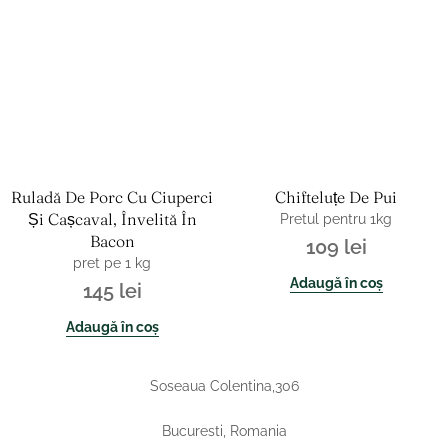
Ruladă De Porc Cu Ciuperci
Chifteluțe De Pui
Și Cașcaval, Învelită În
Pretul pentru 1kg
Bacon
109
lei
pret pe 1 kg
Adaugă în coș
145
lei
Adaugă în coș
Soseaua Colentina,306
Bucuresti, Romania