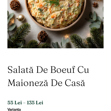
Salată De Boeuf Cu
Maioneză De Casă
Interval
De
–
55
Lei
135
Lei
Prețuri:
Cantitate
Varianta