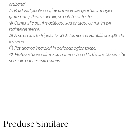
artizanal.
⚠️
Produsul poate conține urme de alergeni (ouă, muștar,
gluten etc.). Pentru detalii, ne puteți contacta.
🔁
Comenzile pot fi modificate sau anulate cu minim 24h
înainte de livrare.
🧊
A se păstra la frigider (2-4°C). Termen de valabilitate: 48h de
la livrare.
⏱️
Pot apărea întârzieri în perioade aglomerate.
💳
Plata se face online, sau numerar/card la livrare. Comenzile
speciale pot necesita avans.
Produse Similare