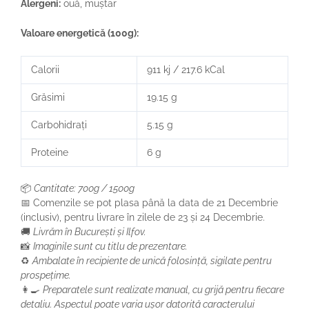
Alergeni:
ouă, muștar
Valoare energetică (100g):
Calorii
911 kj / 217.6 kCal
Grăsimi
19.15 g
Carbohidrați
5.15 g
Proteine
6 g
📦
Cantitate: 700g / 1500g
📅 Comenzile se pot plasa până la data de 21 Decembrie
(inclusiv), pentru livrare în zilele de 23 și 24 Decembrie.
🚚
Livrăm în București și Ilfov.
📸
Imaginile sunt cu titlu de prezentare.
♻️
Ambalate în recipiente de unică folosință, sigilate pentru
prospețime.
👩‍🍳
Preparatele sunt realizate manual, cu grijă pentru fiecare
detaliu. Aspectul poate varia ușor datorită caracterului