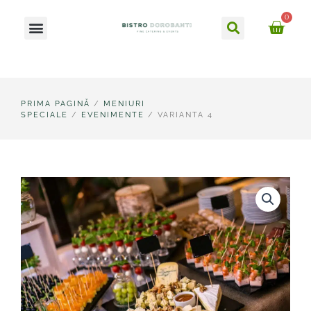
Skip
Caută
0
Meniu
to
Ca
content
PRIMA PAGINĂ
/
MENIURI
SPECIALE
/
EVENIMENTE
/ VARIANTA 4