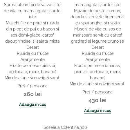
Sarmalute in foi de varza si foi
mamaliguta si ardei iute
de vita cu mamaliguta si ardei
Mozaic de peste: somon,
iute
dorada si crevete tiger servit
Muschi file de porc si rulada
cu sparanghel si risotto
din piept de pui cu bacon si
Muschi de vita cu sos de
sos demi-glace, cartofi
merisoare servit cu cartofi
daouphinoise, si salata mixta
gratinati si legume brunoise
Desert
Desert
Rulada cu fructe
Rulada cu fructe
Aranjamente
Aranjamente
Fructe pe mese (piersici,
Fructe pe mese (ananas,
portocale, mere, banane)
piersici, portocale, mere,
Mix de alune si covrigei sarati
banane)
Mix de alune si covrigei sarati
Pret / persoana
Pret / persoana
260
lei
430
lei
Adaugă în coș
Adaugă în coș
Soseaua Colentina,306