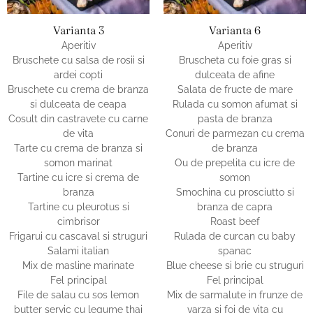
Varianta 3
Varianta 6
Aperitiv
Aperitiv
Bruschete cu salsa de rosii si
Bruscheta cu foie gras si
ardei copti
dulceata de afine
Bruschete cu crema de branza
Salata de fructe de mare
si dulceata de ceapa
Rulada cu somon afumat si
Cosult din castravete cu carne
pasta de branza
de vita
Conuri de parmezan cu crema
Tarte cu crema de branza si
de branza
somon marinat
Ou de prepelita cu icre de
Tartine cu icre si crema de
somon
branza
Smochina cu prosciutto si
Tartine cu pleurotus si
branza de capra
cimbrisor
Roast beef
Frigarui cu cascaval si struguri
Rulada de curcan cu baby
Salami italian
spanac
Mix de masline marinate
Blue cheese si brie cu struguri
Fel principal
Fel principal
File de salau cu sos lemon
Mix de sarmalute in frunze de
butter servic cu legume thai
varza si foi de vita cu