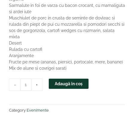
Sarmalute in foi de varza cu bacon crocant, cu mamaliguta
si ardei iute
Muschiulet de porc in crusta de seminte de dovleac si
rulada din piept de pui cu mozzarella si pomodori secchi si
sos de gorgonzola, cartofi wedges cu rozmarin, salata
mixta
Desert
Rulada cu cartofi
Aranjamente
Fructe pe mese (ananas, piersici, portocale, mere, banane)
Mix de alune si covrigei sarati
Cantitate
Adaugă în coș
-
+
Varianta
4
Category
Evenimente