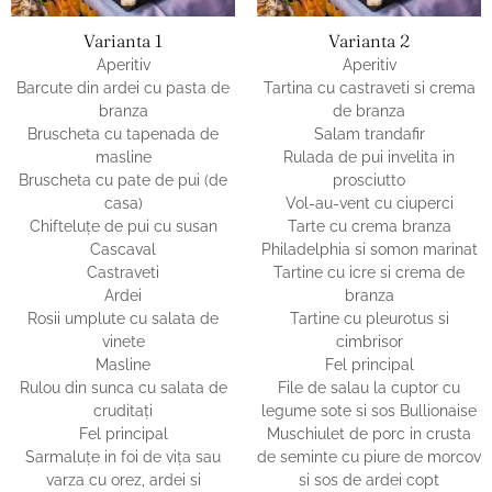
Varianta 1
Varianta 2
Aperitiv
Aperitiv
Barcute din ardei cu pasta de
Tartina cu castraveti si crema
branza
de branza
Bruscheta cu tapenada de
Salam trandafir
masline
Rulada de pui invelita in
Bruscheta cu pate de pui (de
prosciutto
casa)
Vol-au-vent cu ciuperci
Chifteluţe de pui cu susan
Tarte cu crema branza
Cascaval
Philadelphia si somon marinat
Castraveti
Tartine cu icre si crema de
Ardei
branza
Rosii umplute cu salata de
Tartine cu pleurotus si
vinete
cimbrisor
Masline
Fel principal
Rulou din sunca cu salata de
File de salau la cuptor cu
cruditaţi
legume sote si sos Bullionaise
Fel principal
Muschiulet de porc in crusta
Sarmaluţe in foi de viţa sau
de seminte cu piure de morcov
varza cu orez, ardei si
si sos de ardei copt