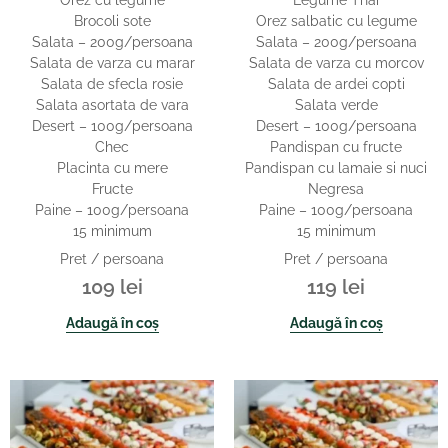
Brocoli sote
Orez salbatic cu legume
Salata – 200g/persoana
Salata – 200g/persoana
Salata de varza cu marar
Salata de varza cu morcov
Salata de sfecla rosie
Salata de ardei copti
Salata asortata de vara
Salata verde
Desert – 100g/persoana
Desert – 100g/persoana
Chec
Pandispan cu fructe
Placinta cu mere
Pandispan cu lamaie si nuci
Fructe
Negresa
Paine – 100g/persoana
Paine – 100g/persoana
15 minimum
15 minimum
Pret / persoana
Pret / persoana
109
lei
119
lei
Adaugă în coș
Adaugă în coș