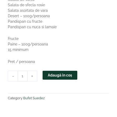
Salata de sfecla rosie
Salata asortata de vara
Desert – 100g/persoana
Pandispan cu fructe
Pandispan cu nuca si lamaie
Fructe
Paine – 100g/persoana
15 minimum
Pret / persoana
Cantitate
Adaugă în coș
-
+
Varianta
5
Category
Bufet Suedez