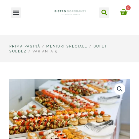
Skip
Caută
0
Meniu
to
Ca
content
PRIMA PAGINĂ
/
MENIURI SPECIALE
/
BUFET
SUEDEZ
/ VARIANTA 5