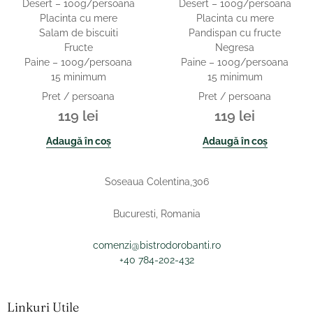
Desert – 100g/persoana
Desert – 100g/persoana
Placinta cu mere
Placinta cu mere
Salam de biscuiti
Pandispan cu fructe
Fructe
Negresa
Paine – 100g/persoana
Paine – 100g/persoana
15 minimum
15 minimum
Pret / persoana
Pret / persoana
119
lei
119
lei
Adaugă în coș
Adaugă în coș
Soseaua Colentina,306
Bucuresti, Romania
comenzi@bistrodorobanti.ro
+40 784-202-432
Linkuri Utile