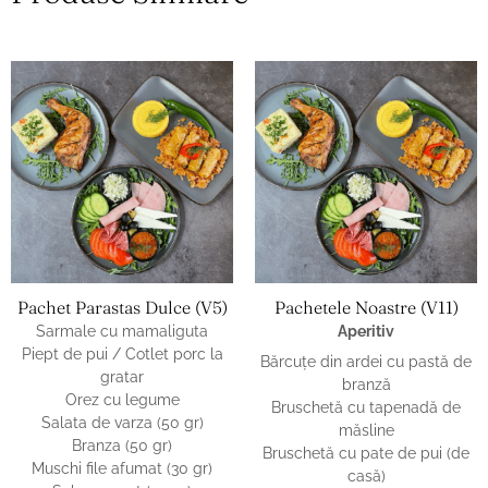
Pachet Parastas Dulce (v5)
Pachetele Noastre (v11)
Sarmale cu mamaliguta
Aperitiv
Piept de pui / Cotlet porc la
Bărcuţe din ardei cu pastă de
gratar
branză
Orez cu legume
Bruschetă cu tapenadă de
Salata de varza (50 gr)
măsline
Branza (50 gr)
Bruschetă cu pate de pui (de
Muschi file afumat (30 gr)
casă)