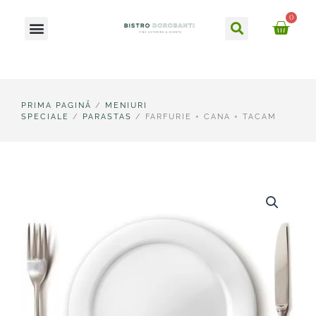
Skip
Caută
0
Meniu
to
Ca
content
PRIMA PAGINĂ
/
MENIURI
SPECIALE
/
PARASTAS
/ FARFURIE + CANA + TACAM