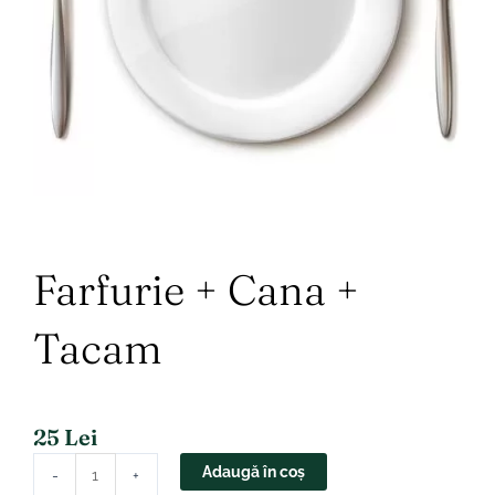
Farfurie + Cana +
Tacam
25
Lei
Cantitate
Adaugă în coș
-
+
Farfurie