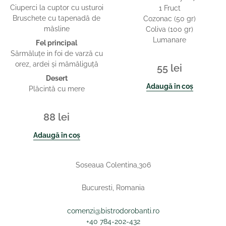
Ciuperci la cuptor cu usturoi
1 Fruct
Bruschete cu tapenadă de
Cozonac (50 gr)
măsline
Coliva (100 gr)
Lumanare
Fel principal
Sărmăluţe in foi de varză cu
orez, ardei şi mămăliguţă
55
lei
Desert
Adaugă în coș
Plăcintă cu mere
88
lei
Adaugă în coș
Soseaua Colentina,306
Bucuresti, Romania
comenzi@bistrodorobanti.ro
+40 784-202-432