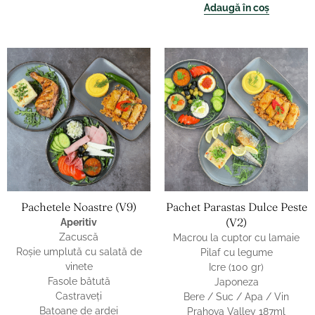
Adaugă în coș
Pachetele Noastre (v9)
Pachet Parastas Dulce Peste
(v2)
Aperitiv
Zacuscă
Macrou la cuptor cu lamaie
Roşie umplută cu salată de
Pilaf cu legume
vinete
Icre (100 gr)
Fasole bătută
Japoneza
Castraveţi
Bere / Suc / Apa / Vin
Batoane de ardei
Prahova Valley 187ml