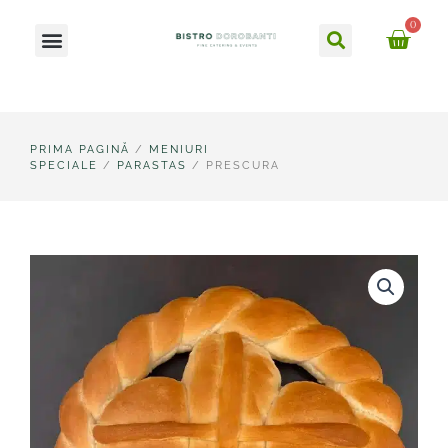
Skip
Caută
0
Meniu
to
Ca
content
PRIMA PAGINĂ
/
MENIURI
SPECIALE
/
PARASTAS
/ PRESCURA