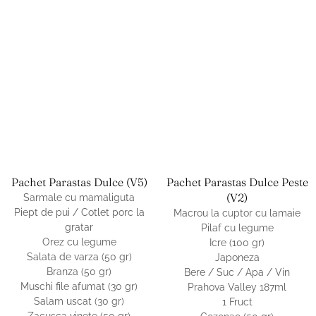
Pachet Parastas Dulce (v5)
Pachet Parastas Dulce Peste
(v2)
Sarmale cu mamaliguta
Piept de pui / Cotlet porc la
Macrou la cuptor cu lamaie
gratar
Pilaf cu legume
Orez cu legume
Icre (100 gr)
Salata de varza (50 gr)
Japoneza
Branza (50 gr)
Bere / Suc / Apa / Vin
Muschi file afumat (30 gr)
Prahova Valley 187ml
Salam uscat (30 gr)
1 Fruct