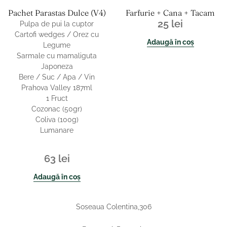
Pachet Parastas Dulce (v4)
Farfurie + Cana + Tacam
25
lei
Pulpa de pui la cuptor
Cartofi wedges / Orez cu
Adaugă în coș
Legume
Sarmale cu mamaliguta
Japoneza
Bere / Suc / Apa / Vin
Prahova Valley 187ml
1 Fruct
Cozonac (50gr)
Coliva (100g)
Lumanare
63
lei
Adaugă în coș
Soseaua Colentina,306